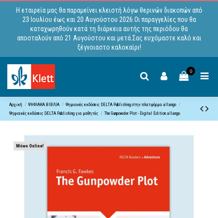
Η εταιρεία μας θα παραμείνει κλειστή λόγω θερινών διακοπών από
23 Ιουλίου έως και 20 Αυγούστου 2026.Οι παραγγελίες που θα
καταχωρηθούν κατά τη διάρκεια αυτής της περιόδου θα
αποσταλούν από 21 Αυγούστου και μετά.Σας ευχόμαστε καλό και
ξέγνοιαστο καλοκαίρι!
0
Αρχική
ΨΗΦΙΑΚΑ ΒΙΒΛΙΑ
Ψηφιακές εκδόσεις DELTA Publishing στην πλατφόρμα allango
Ψηφιακές εκδόσεις DELTA Publishing για μαθητές
The Gunpowder Plot - Digital Edition allango
Μόνο Online!