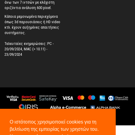
άνω των 7 ιντσών με ελάχιστη
οριζόντια ανάλυση 600 pixel.
Κάποια μεμονωμένα περιεχόμενα
όπως 3d παρουσιάσεις ή HD video
κτλ. έχουν αυξημένες απαιτήσεις
συστήματος.
Τελευταίες ενημερώσεις: PC -
20/09/2024, MAC (> 10.11) -
23/09/2024
©
2026
All Rights Reserved.
Ο ιστότοπος χρησιμοποιεί cookies για τη
βελτίωση της εμπειρίας των χρηστών του.