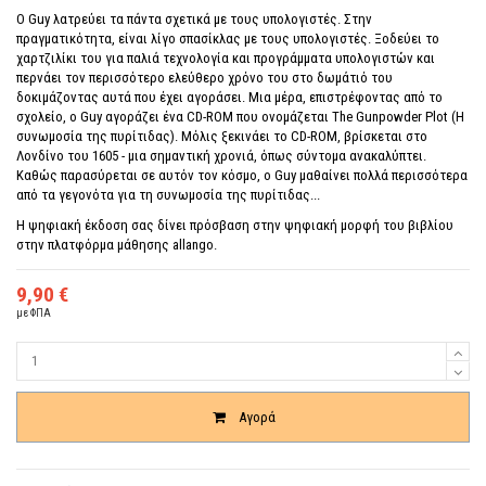
Ο Guy λατρεύει τα πάντα σχετικά με τους υπολογιστές. Στην
πραγματικότητα, είναι λίγο σπασίκλας με τους υπολογιστές. Ξοδεύει το
χαρτζιλίκι του για παλιά τεχνολογία και προγράμματα υπολογιστών και
περνάει τον περισσότερο ελεύθερο χρόνο του στο δωμάτιό του
δοκιμάζοντας αυτά που έχει αγοράσει. Μια μέρα, επιστρέφοντας από το
σχολείο, ο Guy αγοράζει ένα CD-ROM που ονομάζεται The Gunpowder Plot (Η
συνωμοσία της πυρίτιδας). Μόλις ξεκινάει το CD-ROM, βρίσκεται στο
Λονδίνο του 1605 - μια σημαντική χρονιά, όπως σύντομα ανακαλύπτει.
Καθώς παρασύρεται σε αυτόν τον κόσμο, ο Guy μαθαίνει πολλά περισσότερα
από τα γεγονότα για τη συνωμοσία της πυρίτιδας...
Η ψηφιακή έκδοση σας δίνει πρόσβαση στην ψηφιακή μορφή του βιβλίου
στην πλατφόρμα μάθησης allango.
9,90 €
με ΦΠΑ
Ποσότητα
Αγορά