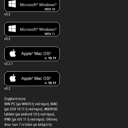
v3.2
v3.2
v2.2.1
v3.2
Συμβατότητα:
WIN PC (με WIN10 ή νεότερο), MAC
(με OSX 10.11 ή νεότερο), ANDROID
tablets (με android 10 ή νεότερο),
IPAD (με iOS 11 ή νεότερο). Oθόνες
άνω των 7 ιντσών με ελάχιστη