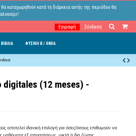
 θα καταχωρηθούν κατά τη διάρκεια αυτής της περιόδου θα
αλοκαίρι!
Εγγραφή
Σύνδεση
 ΒΙΒΛΙΑ
ΦΥΣΙΚΗ B / ΘΜΙΑ
rofesor
 digitales (12 meses) -
ούς αποτελεί ιδανική επιλογή για όσες/όσους επιθυμούν να
ε μαθήματα εξ αποστάσεως, μικτά ή δια ζώσης.