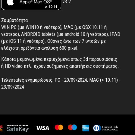
v3.2
Συμβατότητα:
WIN PC (με WIN10 ή νεότερο), MAC (με OSX 10.11 ή
νεότερο), ANDROID tablets (με android 10 ή νεότερο), IPAD
(με iOS 11 ή νεότερο). Oθόνες άνω των 7 ιντσών με
ελάχιστη οριζόντια ανάλυση 600 pixel.
Κάποια μεμονωμένα περιεχόμενα όπως 3d παρουσιάσεις
ή HD video κτλ. έχουν αυξημένες απαιτήσεις συστήματος.
Τελευταίες ενημερώσεις: PC - 20/09/2024, MAC (> 10.11) -
23/09/2024