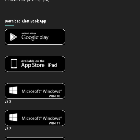
Download Klett Book App
v3.2
v3.2