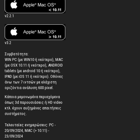
v2.2.1
v3.2
Συμβατότητα:
WIN PC (με WIN10 ή νεότερο), MAC
(με OSX 10.11 ή νεότερο), ANDROID
tablets (με android 10 ή νεότερο),
IPAD (με iOS 11 ή νεότερο). Oθόνες
άνω των 7 ιντσών με ελάχιστη
οριζόντια ανάλυση 600 pixel.
Κάποια μεμονωμένα περιεχόμενα
όπως 3d παρουσιάσεις ή HD video
κτλ. έχουν αυξημένες απαιτήσεις
συστήματος.
Τελευταίες ενημερώσεις: PC -
20/09/2024, MAC (> 10.11) -
23/09/2024