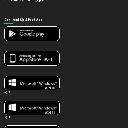
Download Klett Book App
v3.2
v3.2