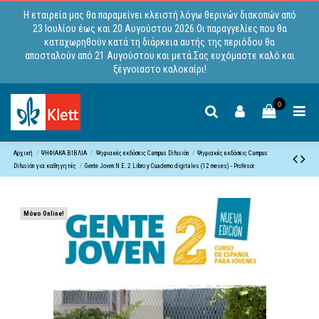
Η εταιρεία μας θα παραμείνει κλειστή λόγω θερινών διακοπών από
23 Ιουλίου έως και 20 Αυγούστου 2026.Οι παραγγελίες που θα
καταχωρηθούν κατά τη διάρκεια αυτής της περιόδου θα
αποσταλούν από 21 Αυγούστου και μετά.Σας ευχόμαστε καλό και
ξέγνοιαστο καλοκαίρι!
0
Αρχική
ΨΗΦΙΑΚΑ ΒΙΒΛΙΑ
Ψηφιακές εκδόσεις Campus Difusiόn
Ψηφιακές εκδόσεις Campus
Difusión για καθηγητές
Gente Joven N.E. 2 Libro y Cuaderno digitales (12 meses) - Profesor
Μόνο Online!