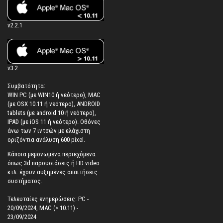
v2.2.1
v3.2
Συμβατότητα:
WIN PC (με WIN10 ή νεότερο), MAC
(με OSX 10.11 ή νεότερο), ANDROID
tablets (με android 10 ή νεότερο),
IPAD (με iOS 11 ή νεότερο). Oθόνες
άνω των 7 ιντσών με ελάχιστη
οριζόντια ανάλυση 600 pixel.
Κάποια μεμονωμένα περιεχόμενα
όπως 3d παρουσιάσεις ή HD video
κτλ. έχουν αυξημένες απαιτήσεις
συστήματος.
Τελευταίες ενημερώσεις: PC -
20/09/2024, MAC (> 10.11) -
23/09/2024