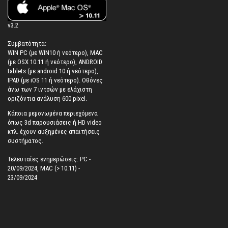
v3.2
Συμβατότητα:
WIN PC (με WIN10 ή νεότερο), MAC
(με OSX 10.11 ή νεότερο), ANDROID
tablets (με android 10 ή νεότερο),
IPAD (με iOS 11 ή νεότερο). Oθόνες
άνω των 7 ιντσών με ελάχιστη
οριζόντια ανάλυση 600 pixel.
Κάποια μεμονωμένα περιεχόμενα
όπως 3d παρουσιάσεις ή HD video
κτλ. έχουν αυξημένες απαιτήσεις
συστήματος.
Τελευταίες ενημερώσεις: PC -
20/09/2024, MAC (> 10.11) -
23/09/2024