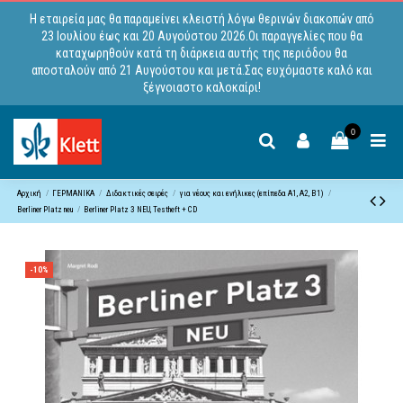
Η εταιρεία μας θα παραμείνει κλειστή λόγω θερινών διακοπών από
23 Ιουλίου έως και 20 Αυγούστου 2026.Οι παραγγελίες που θα
καταχωρηθούν κατά τη διάρκεια αυτής της περιόδου θα
αποσταλούν από 21 Αυγούστου και μετά.Σας ευχόμαστε καλό και
ξέγνοιαστο καλοκαίρι!
0
Αρχική
ΓΕΡΜΑΝΙΚΑ
Διδακτικές σειρές
για νέους και ενήλικες (επίπεδα A1, Α2, B1)
Berliner Platz neu
Berliner Platz 3 NEU, Testheft + CD
-10%