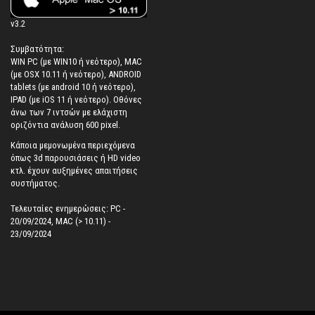
v3.2
Συμβατότητα:
WIN PC (με WIN10 ή νεότερο), MAC
(με OSX 10.11 ή νεότερο), ANDROID
tablets (με android 10 ή νεότερο),
IPAD (με iOS 11 ή νεότερο). Oθόνες
άνω των 7 ιντσών με ελάχιστη
οριζόντια ανάλυση 600 pixel.
Κάποια μεμονωμένα περιεχόμενα
όπως 3d παρουσιάσεις ή HD video
κτλ. έχουν αυξημένες απαιτήσεις
συστήματος.
Τελευταίες ενημερώσεις: PC -
20/09/2024, MAC (> 10.11) -
23/09/2024