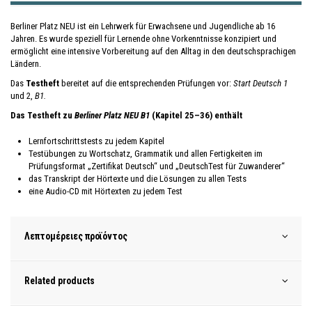
Berliner Platz NEU ist ein Lehrwerk für Erwachsene und Jugendliche ab 16
Jahren. Es wurde speziell für Lernende ohne Vorkenntnisse konzipiert und
ermöglicht eine intensive Vorbereitung auf den Alltag in den deutschsprachigen
Ländern.
Das
Testheft
bereitet auf die entsprechenden Prüfungen vor:
Start Deutsch 1
und 2,
B1.
Das Testheft zu
Berliner Platz NEU B1
(Kapitel 25–36) enthält
Lernfortschrittstests zu jedem Kapitel
Testübungen zu Wortschatz, Grammatik und allen Fertigkeiten im
Prüfungsformat „Zertifikat Deutsch“ und „DeutschTest für Zuwanderer“
das Transkript der Hörtexte und die Lösungen zu allen Tests
eine Audio-CD mit Hörtexten zu jedem Test
Λεπτομέρειες προϊόντος
Related products