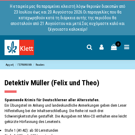
Η εταιρεία μας θα παραμείνει κλειστή λόγω θερινών διακοπών από
23 Ιουλίου έως και 20 Αυγούστου 2026.Οι παραγγελίες που θα
καταχωρηθούν κατά τη διάρκεια αυτής της περιόδου θα
αποσταλούν από 21 Αυγούστου και μετά.Σας ευχόμαστε καλό και
ξέγνοιαστο καλοκαίρι!
0
Αρχική
ΓΕΡΜΑΝΙΚΑ
Readers
Detektiv Müller (Felix und Theo)
Spannende Krimis für Deutschlerner aller Altersstufen.
Ein Übungsteil im Anhang und landeskundliche Anmerkungen geben dem Leser
Hilfestellung bei der Inhaltserschließung. Die Reihe ist nach drei
Schwierigkeitsstufen gestaffelt. Die Ausgaben mit Mini-CD enthalten eine leicht
gekürzte Hörfassung des Lesetexts.
Stufe 1 (A1-A2): ab 50 Lernstunden