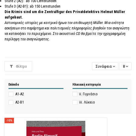
Stufe 2 (A2): ab 100 Lernstunden
Stufe 3 (A2-B1): ab 150 Lernstunden
Die Krimis sind um die Zentralfigur des Privatdetektivs Helmut Müller
aufgebaut.
Αστυνομικές ιστορίες με κεντρικό ήρωα τον επιθεωρητή Μüller. Μια ενότητα
ασκήσεων στο παράρτημα και πολιτισμικές πληροφορίες βοηθούν τον αναγνώστη
να κατανοήσει το περιεχόμενο. Στο ακουστικό CD θα βρείτε την ηχογραφημένη
περίληψη του αναγνώσματος.
Φίλτρο
Συνάφεια
8
Επίπεδο
Ηλικιακή κατηγορία
A1-A2
ii. Γυμνάσιο
A2-B1
iii. Λύκειο
-10%