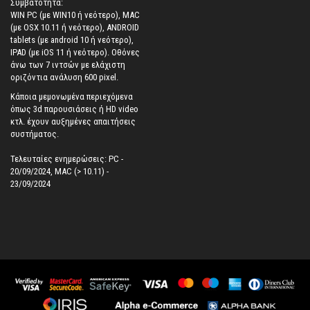
Συμβατότητα:
WIN PC (με WIN10 ή νεότερο), MAC
(με OSX 10.11 ή νεότερο), ANDROID
tablets (με android 10 ή νεότερο),
IPAD (με iOS 11 ή νεότερο). Oθόνες
άνω των 7 ιντσών με ελάχιστη
οριζόντια ανάλυση 600 pixel.
Κάποια μεμονωμένα περιεχόμενα
όπως 3d παρουσιάσεις ή HD video
κτλ. έχουν αυξημένες απαιτήσεις
συστήματος.
Τελευταίες ενημερώσεις: PC -
20/09/2024, MAC (> 10.11) -
23/09/2024