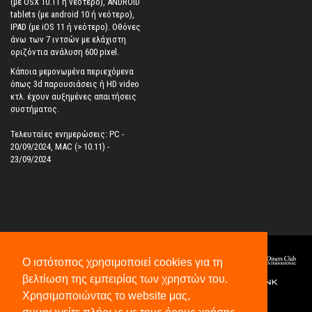
(με OSX 10.11 ή νεότερο), ANDROID
tablets (με android 10 ή νεότερο),
IPAD (με iOS 11 ή νεότερο). Oθόνες
άνω των 7 ιντσών με ελάχιστη
οριζόντια ανάλυση 600 pixel.
Κάποια μεμονωμένα περιεχόμενα
όπως 3d παρουσιάσεις ή HD video
κτλ. έχουν αυξημένες απαιτήσεις
συστήματος.
Τελευταίες ενημερώσεις: PC -
20/09/2024, MAC (> 10.11) -
23/09/2024
Ο ιστότοπος χρησιμοποιεί cookies για τη
βελτίωση της εμπειρίας των χρηστών του.
Χρησιμοποιώντας το website μας,
©
2026
All Rights Reserved.