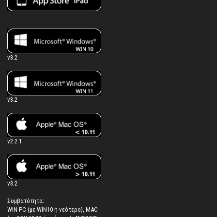
v3.2
v3.2
v2.2.1
v3.2
Συμβατότητα:
WIN PC (με WIN10 ή νεότερο), MAC