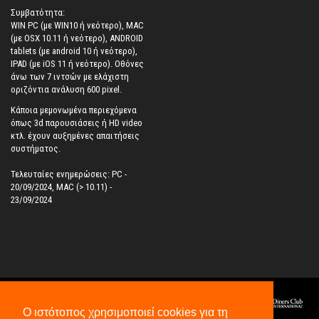
Συμβατότητα:
WIN PC (με WIN10 ή νεότερο), MAC
(με OSX 10.11 ή νεότερο), ANDROID
tablets (με android 10 ή νεότερο),
IPAD (με iOS 11 ή νεότερο). Oθόνες
άνω των 7 ιντσών με ελάχιστη
οριζόντια ανάλυση 600 pixel.
Κάποια μεμονωμένα περιεχόμενα
όπως 3d παρουσιάσεις ή HD video
κτλ. έχουν αυξημένες απαιτήσεις
συστήματος.
Τελευταίες ενημερώσεις: PC -
20/09/2024, MAC (> 10.11) -
23/09/2024
Ο ιστότοπος χρησιμοποιεί cookies για τη