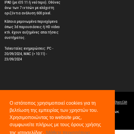
IPAD (με iOS 11 ή νεότερο). Oθόνες
άνω των 7 ιντσών με ελάχιστη
οριζόντια ανάλυση 600 pixel.
Κάποια μεμονωμένα περιεχόμενα
όπως 3d παρουσιάσεις ή HD video
κτλ. έχουν αυξημένες απαιτήσεις
συστήματος.
Τελευταίες ενημερώσεις: PC -
20/09/2024, MAC (> 10.11) -
23/09/2024
Ο ιστότοπος χρησιμοποιεί cookies για τη
βελτίωση της εμπειρίας των χρηστών του.
Χρησιμοποιώντας το website μας,
συμφωνείτε πλήρως με τους όρους χρήσης
©
2026
All Rights Reserved.
της ιστοσελίδας.
Μάθετε περισσότερα