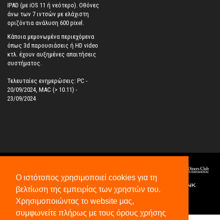
IPAD (με iOS 11 ή νεότερο). Oθόνες
άνω των 7 ιντσών με ελάχιστη
οριζόντια ανάλυση 600 pixel.
Κάποια μεμονωμένα περιεχόμενα
όπως 3d παρουσιάσεις ή HD video
κτλ. έχουν αυξημένες απαιτήσεις
συστήματος.
Τελευταίες ενημερώσεις: PC -
20/09/2024, MAC (> 10.11) -
23/09/2024
Ο ιστότοπος χρησιμοποιεί cookies για τη
βελτίωση της εμπειρίας των χρηστών του.
Χρησιμοποιώντας το website μας,
©
2026
All Rights Reserved.
συμφωνείτε πλήρως με τους όρους χρήσης