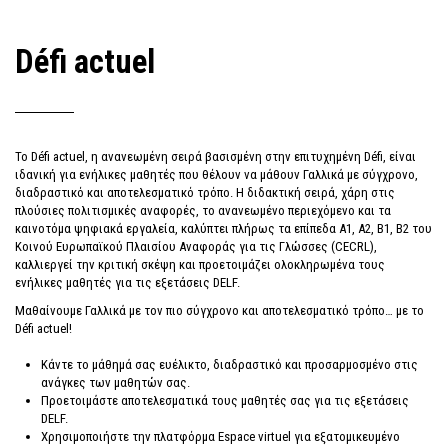
Défi actuel
Το Défi actuel, η ανανεωμένη σειρά βασισμένη στην επιτυχημένη Défi, είναι
ιδανική για ενήλικες μαθητές που θέλουν να μάθουν Γαλλικά με σύγχρονο,
διαδραστικό και αποτελεσματικό τρόπο. Η διδακτική σειρά, χάρη στις
πλούσιες πολιτισμικές αναφορές, το ανανεωμένο περιεχόμενο και τα
καινοτόμα ψηφιακά εργαλεία, καλύπτει πλήρως τα επίπεδα Α1, Α2, Β1, Β2 του
Κοινού Ευρωπαϊκού Πλαισίου Αναφοράς για τις Γλώσσες (CECRL),
καλλιεργεί την κριτική σκέψη και προετοιμάζει ολοκληρωμένα τους
ενήλικες μαθητές για τις εξετάσεις DELF.
Μαθαίνουμε Γαλλικά με τον πιο σύγχρονο και αποτελεσματικό τρόπο… με το
Défi actuel!
Κάντε το μάθημά σας ευέλικτο, διαδραστικό και προσαρμοσμένο στις
ανάγκες των μαθητών σας.
Προετοιμάστε αποτελεσματικά τους μαθητές σας για τις εξετάσεις
DELF.
Χρησιμοποιήστε την πλατφόρμα Espace virtuel για εξατομικευμένο