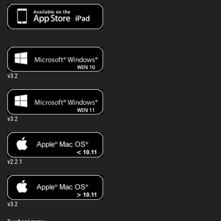
v3.2
v3.2
v2.2.1
v3.2