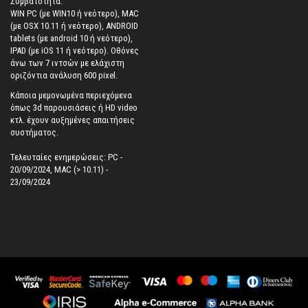
Συμβατότητα:
WIN PC (με WIN10 ή νεότερο), MAC
(με OSX 10.11 ή νεότερο), ANDROID
tablets (με android 10 ή νεότερο),
IPAD (με iOS 11 ή νεότερο). Oθόνες
άνω των 7 ιντσών με ελάχιστη
οριζόντια ανάλυση 600 pixel.
Κάποια μεμονωμένα περιεχόμενα
όπως 3d παρουσιάσεις ή HD video
κτλ. έχουν αυξημένες απαιτήσεις
συστήματος.
Τελευταίες ενημερώσεις: PC -
20/09/2024, MAC (> 10.11) -
23/09/2024