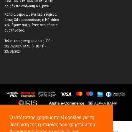
άνω των 7 ιντσών με ελάχιστη
οριζόντια ανάλυση 600 pixel.
Κάποια μεμονωμένα περιεχόμενα
όπως 3d παρουσιάσεις ή HD video
κτλ. έχουν αυξημένες απαιτήσεις
συστήματος.
Τελευταίες ενημερώσεις: PC -
20/09/2024, MAC (> 10.11) -
23/09/2024
©
2026
All Rights Reserved.
Ο ιστότοπος χρησιμοποιεί cookies για τη
βελτίωση της εμπειρίας των χρηστών του.
Χρησιμοποιώντας το website μας,