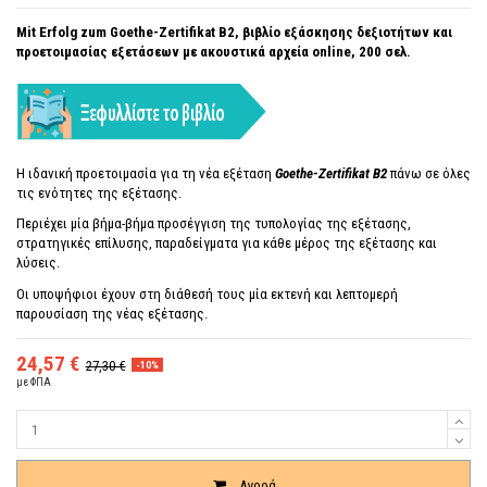
Mit Erfolg zum Goethe-Zertifikat B2, βιβλίο εξάσκησης δεξιοτήτων και
προετοιμασίας εξετάσεων με ακουστικά αρχεία online, 200 σελ.
Η ιδανική προετοιμασία για τη νέα εξέταση
Goethe-Zertifikat B2
πάνω σε όλες
τις ενότητες της εξέτασης.
Περιέχει μία βήμα-βήμα προσέγγιση της τυπολογίας της εξέτασης,
στρατηγικές επίλυσης, παραδείγματα για κάθε μέρος της εξέτασης και
λύσεις.
Οι υποψήφιοι έχουν στη διάθεσή τους μία εκτενή και λεπτομερή
παρουσίαση της νέας εξέτασης.
24,57 €
27,30 €
-10%
με ΦΠΑ
Ποσότητα
Αγορά