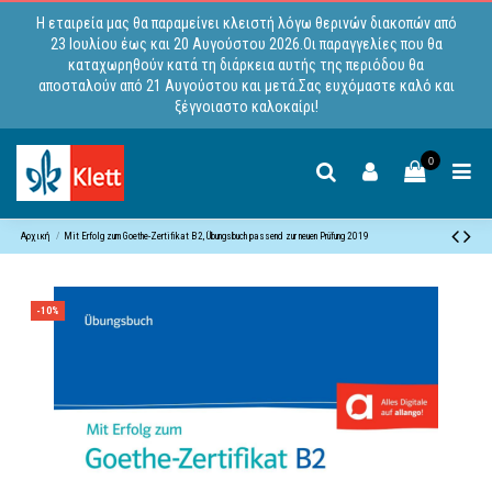
Η εταιρεία μας θα παραμείνει κλειστή λόγω θερινών διακοπών από
23 Ιουλίου έως και 20 Αυγούστου 2026.Οι παραγγελίες που θα
καταχωρηθούν κατά τη διάρκεια αυτής της περιόδου θα
αποσταλούν από 21 Αυγούστου και μετά.Σας ευχόμαστε καλό και
ξέγνοιαστο καλοκαίρι!
0
Αρχική
Mit Erfolg zum Goethe-Zertifikat B2, Übungsbuch passend zur neuen Prüfung 2019
-10%