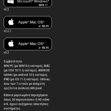
v3.2
v2.2.1
v3.2
Συμβατότητα:
WIN PC (με WIN10 ή νεότερο), MAC
(με OSX 10.11 ή νεότερο), ANDROID
tablets (με android 10 ή νεότερο),
IPAD (με iOS 11 ή νεότερο). Oθόνες
άνω των 7 ιντσών με ελάχιστη
οριζόντια ανάλυση 600 pixel.
Κάποια μεμονωμένα περιεχόμενα
όπως 3d παρουσιάσεις ή HD video
κτλ. έχουν αυξημένες απαιτήσεις
συστήματος.