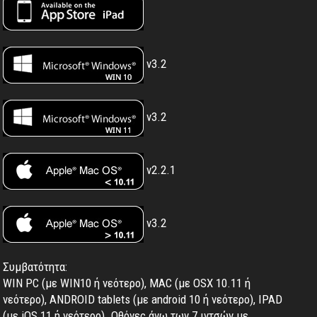
v3.2
v3.2
v2.2.1
v3.2
Συμβατότητα:
WIN PC (με WIN10 ή νεότερο), MAC (με OSX 10.11 ή
νεότερο), ANDROID tablets (με android 10 ή νεότερο), IPAD
(με iOS 11 ή νεότερο). Oθόνες άνω των 7 ιντσών με