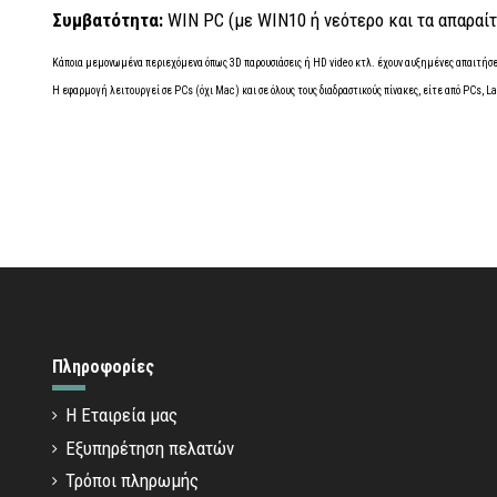
Συμβατότητα:
WIN PC (με WIN10 ή νεότερο και τα απαραίτ
Κάποια μεμονωμένα περιεχόμενα όπως 3D παρουσιάσεις ή HD video κτλ. έχουν αυξημένες απαιτήσε
Η εφαρμογή λειτουργεί σε PCs (όχι Mac) και σε όλους τους διαδραστικούς πίνακες, είτε από PCs, L
Πληροφορίες
Η Εταιρεία μας
Εξυπηρέτηση πελατών
Τρόποι πληρωμής