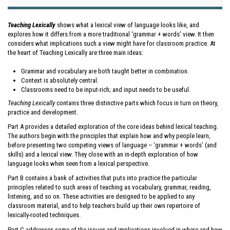
Teaching Lexically
shows what a lexical view of language looks like, and
explores how it differs from a more traditional ‘grammar + words’ view. It then
considers what implications such a view might have for classroom practice. At
the heart of Teaching Lexically are three main ideas:
Grammar and vocabulary are both taught better in combination.
Context is absolutely central.
Classrooms need to be input-rich; and input needs to be useful.
Teaching Lexically
contains three distinctive parts which focus in turn on theory,
practice and development.
Part A provides a detailed exploration of the core ideas behind lexical teaching.
The authors begin with the principles that explain how and why people learn,
before presenting two competing views of language – ‘grammar + words’ (and
skills) and a lexical view. They close with an in-depth exploration of how
language looks when seen from a lexical perspective.
Part B contains a bank of activities that puts into practice the particular
principles related to such areas of teaching as vocabulary, grammar, reading,
listening, and so on. These activities are designed to be applied to any
classroom material, and to help teachers build up their own repertoire of
lexically-rooted techniques.
Part C addresses some of the issues and implications involved in where and how