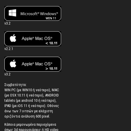
v3.2
v2.2.1
v3.2
Συμβατότητα:
WIN PC (με WIN10 ή νεότερο), MAC
(με OSX 10.11 ή νεότερο), ANDROID
tablets (με android 10 ή νεότερο),
IPAD (με iOS 11 ή νεότερο). Oθόνες
άνω των 7 ιντσών με ελάχιστη
οριζόντια ανάλυση 600 pixel.
Κάποια μεμονωμένα περιεχόμενα
όπως 3d παρουσιάσεις ή HD video