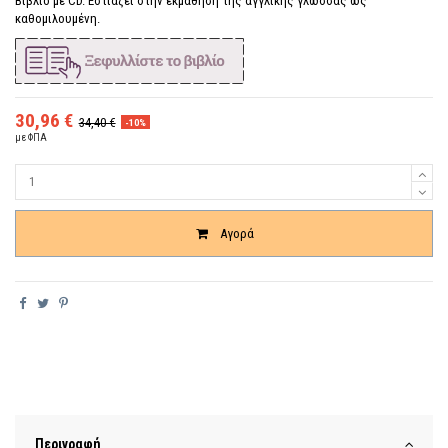
Βιβλίο με CD. Εστιάζει στην εκμάθηση της αγγλικής γλώσσας ως
καθομιλουμένη.
30,96 €
34,40 €
-10%
με ΦΠΑ
Ποσότητα
Αγορά
Περιγραφή