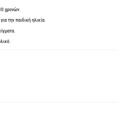
10 χρονών.
για την παιδική ηλικία.
είγματα.
υλικό.