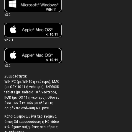
v3.2
v2.2.1
v3.2
Συμβατότητα:
WIN PC (με WIN10 ή νεότερο), MAC
(με OSX 10.11 ή νεότερο), ANDROID
tablets (με android 10 ή νεότερο),
IPAD (με iOS 11 ή νεότερο). Oθόνες
άνω των 7 ιντσών με ελάχιστη
οριζόντια ανάλυση 600 pixel.
Κάποια μεμονωμένα περιεχόμενα
όπως 3d παρουσιάσεις ή HD video
κτλ. έχουν αυξημένες απαιτήσεις