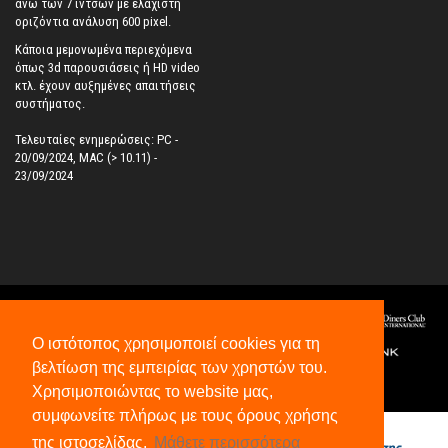
άνω των 7 ιντσών με ελάχιστη
οριζόντια ανάλυση 600 pixel.
Κάποια μεμονωμένα περιεχόμενα
όπως 3d παρουσιάσεις ή HD video
κτλ. έχουν αυξημένες απαιτήσεις
συστήματος.
Τελευταίες ενημερώσεις: PC -
20/09/2024, MAC (> 10.11) -
23/09/2024
Ο ιστότοπος χρησιμοποιεί cookies για τη
βελτίωση της εμπειρίας των χρηστών του.
Χρησιμοποιώντας το website μας,
©
2026
All Rights Reserved.
συμφωνείτε πλήρως με τους όρους χρήσης
της ιστοσελίδας.
Μάθετε περισσότερα