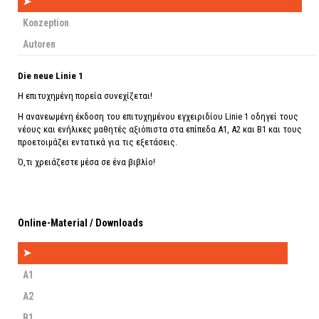
➤
Konzeption
Autoren
Die neue Linie 1
Η επιτυχημένη πορεία συνεχίζεται!
Η ανανεωμένη έκδοση του επιτυχημένου εγχειριδίου Linie 1 οδηγεί τους
νέους και ενήλικες μαθητές αξιόπιστα στα επίπεδα Α1, Α2 και Β1 και τους
προετοιμάζει εντατικά για τις εξετάσεις.
Ό,τι χρειάζεστε μέσα σε ένα βιβλίο!
Online-Μaterial / Downloads
➤
A1
A2
B1