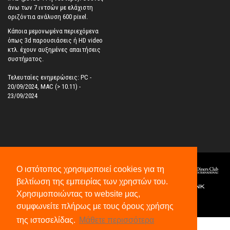
άνω των 7 ιντσών με ελάχιστη
οριζόντια ανάλυση 600 pixel.
Κάποια μεμονωμένα περιεχόμενα
όπως 3d παρουσιάσεις ή HD video
κτλ. έχουν αυξημένες απαιτήσεις
συστήματος.
Τελευταίες ενημερώσεις: PC -
20/09/2024, MAC (> 10.11) -
23/09/2024
Ο ιστότοπος χρησιμοποιεί cookies για τη
βελτίωση της εμπειρίας των χρηστών του.
Χρησιμοποιώντας το website μας,
συμφωνείτε πλήρως με τους όρους χρήσης
©
2026
All Rights Reserved.
της ιστοσελίδας.
Μάθετε περισσότερα